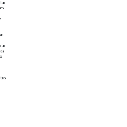
tar
es
e
ón
rar
gas
no
tus