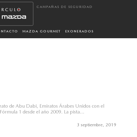
CAMPAÑAS DE SEGURIDAD
ONTACTO
MAZDA GOURMET
EXONERADOS
emirato de Abu Dabi, Emiratos Árabes Unidos con el
Fórmula 1 desde el año 2009. La pista...
3 septiembre, 2019