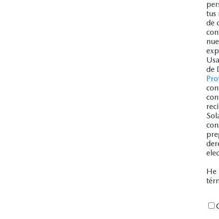
per
tus
de 
con
nue
exp
Usa
de 
Pro
con
con
rec
Sol
con
pre
der
ele
He 
tér