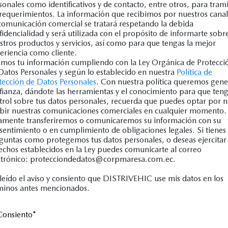
sonales como identificativos y de contacto, entre otros, para trami
 requerimientos. La información que recibimos por nuestros canal
comunicación comercial se tratará respetando la debida
fidencialidad y será utilizada con el propósito de informarte sobr
stros productos y servicios, así como para que tengas la mejor
eriencia como cliente.
mos tu información cumpliendo con la Ley Orgánica de Protecci
Datos Personales y según lo establecido en nuestra
Política de
tección de Datos Personales
. Con nuestra política queremos gene
fianza, dándote las herramientas y el conocimiento para que ten
trol sobre tus datos personales, recuerda que puedes optar por 
ibir nuestras comunicaciones comerciales en cualquier momento.
amente transferiremos o comunicaremos su información con su
sentimiento o en cumplimiento de obligaciones legales. Si tienes
guntas como protegemos tus datos personales, o deseas ejercitar 
echos establecidos en la Ley puedes comunicarte al correo
ctrónico: protecciondedatos@corpmaresa.com.ec.
leído el aviso y consiento que DISTRIVEHIC use mis datos en los
minos antes mencionados.
Consiento
*