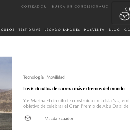
COTIZADOR
BUSCA UN CONCESIONARIO
ÍCULOS
TEST DRIVE
LEGADO JAPONÉS
POSVENTA
BLOG
C
Tecnología
Movilidad
Los 6 circuitos de carrera más extremos del mundo
Yas Marina El circuito fe construido en la Isla Yas, 
objetivo de celebrar el Gran Premio de Abu Dabi de 
Mazda Ecuador