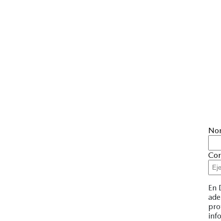
No
Cor
En 
ade
pro
inf