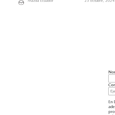
Mazda Ecuador
23 octubre, 2024
No
Cor
En 
ade
pro