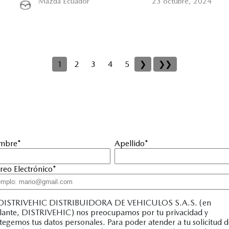
Mazda Ecuador
23 octubre, 2024
1
2
3
4
5
❯
❯❯
mbre
*
Apellido
*
reo Electrónico
*
DISTRIVEHIC DISTRIBUIDORA DE VEHICULOS S.A.S. (en
lante, DISTRIVEHIC) nos preocupamos por tu privacidad y
tegemos tus datos personales. Para poder atender a tu solicitud 