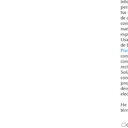
inf
per
tus
de 
con
nue
exp
Usa
de 
Pro
con
con
rec
Sol
con
pre
der
ele
He 
tér