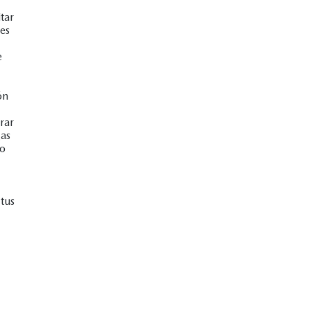
tar
es
e
ón
rar
gas
no
tus