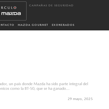
CAMPAÑAS DE SEGURIDAD
ONTACTO
MAZDA GOURMET
EXONERADOS
ador, un país donde Mazda ha sido parte integral del
ónicos como la BT-50, que se ha ganado...
29 mayo, 2025