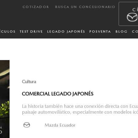
COTIZADOR
BUSCA UN CONCESIONARIO
ÍCULOS
TEST DRIVE
LEGADO JAPONÉS
POSVENTA
BLOG
C
Cultura
COMERCIAL LEGADO JAPONÉS
La historia también hace una conexión directa con Ecu
paisaje automovilístico, especialmente con modelos ic
Mazda Ecuador