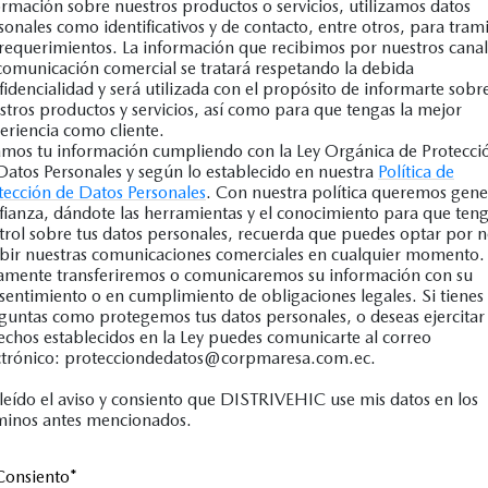
ormación sobre nuestros productos o servicios, utilizamos datos
sonales como identificativos y de contacto, entre otros, para trami
 requerimientos. La información que recibimos por nuestros canal
comunicación comercial se tratará respetando la debida
fidencialidad y será utilizada con el propósito de informarte sobr
stros productos y servicios, así como para que tengas la mejor
eriencia como cliente.
mos tu información cumpliendo con la Ley Orgánica de Protecci
Datos Personales y según lo establecido en nuestra
Política de
tección de Datos Personales
. Con nuestra política queremos gene
fianza, dándote las herramientas y el conocimiento para que ten
trol sobre tus datos personales, recuerda que puedes optar por 
ibir nuestras comunicaciones comerciales en cualquier momento.
amente transferiremos o comunicaremos su información con su
sentimiento o en cumplimiento de obligaciones legales. Si tienes
guntas como protegemos tus datos personales, o deseas ejercitar 
echos establecidos en la Ley puedes comunicarte al correo
ctrónico: protecciondedatos@corpmaresa.com.ec.
leído el aviso y consiento que DISTRIVEHIC use mis datos en los
minos antes mencionados.
Consiento
*