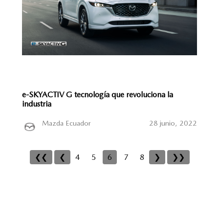
e-SKYACTIV G tecnología que revoluciona la
industria
Mazda Ecuador
28 junio, 2022
❮❮
❮
4
5
6
7
8
❯
❯❯