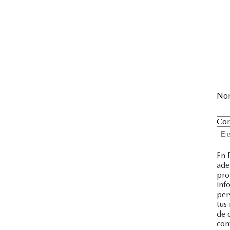
No
Cor
En 
ade
pro
inf
per
tus
de 
con