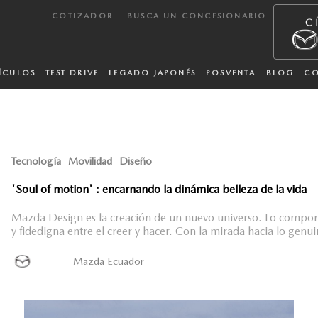
COTIZADOR
BUSCA UN CONCESIONARIO
ÍCULOS
TEST DRIVE
LEGADO JAPONÉS
POSVENTA
BLOG
C
Tecnología
Movilidad
Diseño
'Soul of motion' : encarnando la dinámica belleza de la vida
Mazda Design es la creación de un nuevo universo. Lo compone
y fidedigna entre el creer y hacer. Con la mirada hacia lo genuin
Mazda Ecuador