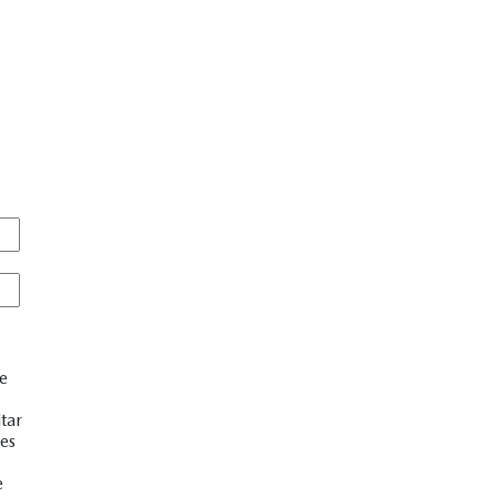
de
tar
es
e