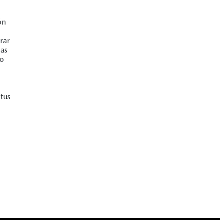
ón
rar
gas
no
tus