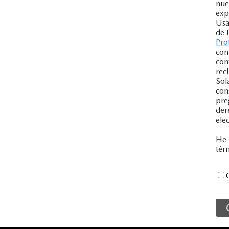
nue
exp
Usa
de 
Pro
con
con
rec
Sol
con
pre
der
ele
He 
tér