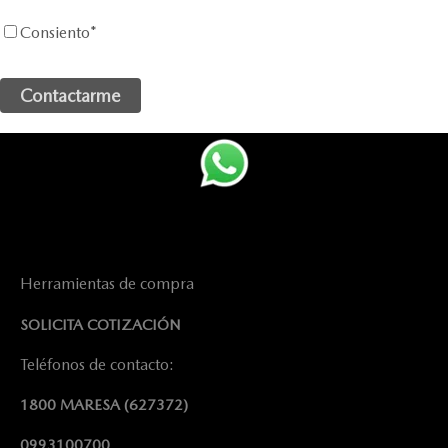
Consiento
*
Herramientas de compra
SOLICITA COTIZACIÓN
Teléfonos de contacto:
1800 MARESA
(627372)
0993100700