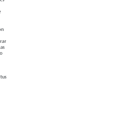
e
ón
rar
gas
no
tus