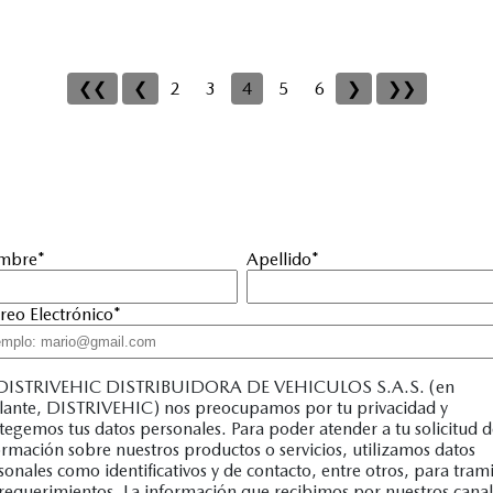
❮❮
❮
2
3
4
5
6
❯
❯❯
mbre
*
Apellido
*
reo Electrónico
*
DISTRIVEHIC DISTRIBUIDORA DE VEHICULOS S.A.S. (en
lante, DISTRIVEHIC) nos preocupamos por tu privacidad y
tegemos tus datos personales. Para poder atender a tu solicitud 
ormación sobre nuestros productos o servicios, utilizamos datos
sonales como identificativos y de contacto, entre otros, para trami
 requerimientos. La información que recibimos por nuestros canal