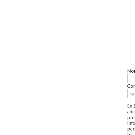
No
Cor
En 
ade
pro
inf
per
tus