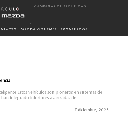
CAMPAÑAS DE SEGURIDAD
ONTACTO
MAZDA GOURMET
EXONERADOS
lencia
eligente Estos vehículos son pioneros en sistemas de
han integrado interfaces avanzadas de...
7 diciembre, 2023