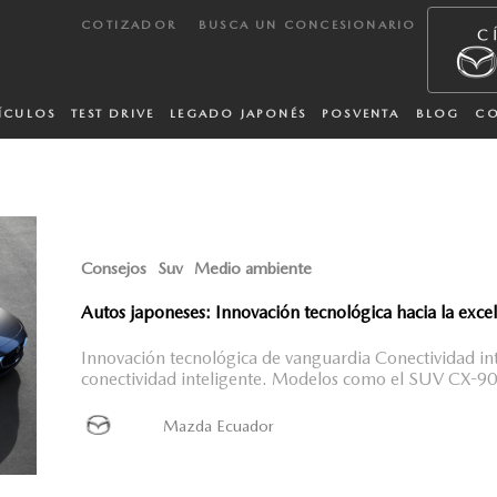
COTIZADOR
BUSCA UN CONCESIONARIO
ÍCULOS
TEST DRIVE
LEGADO JAPONÉS
POSVENTA
BLOG
C
Consejos
Suv
Medio ambiente
Autos japoneses: Innovación tecnológica hacia la exce
Innovación tecnológica de vanguardia Conectividad int
conectividad inteligente. Modelos como el SUV CX-90 
Mazda Ecuador