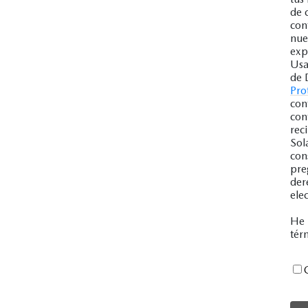
de 
con
nue
exp
Usa
de 
Pro
con
con
rec
Sol
con
pre
der
ele
He 
tér