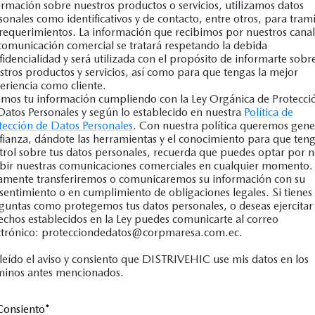
ormación sobre nuestros productos o servicios, utilizamos datos
sonales como identificativos y de contacto, entre otros, para trami
 requerimientos. La información que recibimos por nuestros canal
comunicación comercial se tratará respetando la debida
fidencialidad y será utilizada con el propósito de informarte sobr
stros productos y servicios, así como para que tengas la mejor
eriencia como cliente.
mos tu información cumpliendo con la Ley Orgánica de Protecci
Datos Personales y según lo establecido en nuestra
Política de
tección de Datos Personales
. Con nuestra política queremos gene
fianza, dándote las herramientas y el conocimiento para que ten
trol sobre tus datos personales, recuerda que puedes optar por 
ibir nuestras comunicaciones comerciales en cualquier momento.
amente transferiremos o comunicaremos su información con su
sentimiento o en cumplimiento de obligaciones legales. Si tienes
guntas como protegemos tus datos personales, o deseas ejercitar 
echos establecidos en la Ley puedes comunicarte al correo
ctrónico: protecciondedatos@corpmaresa.com.ec.
leído el aviso y consiento que DISTRIVEHIC use mis datos en los
minos antes mencionados.
Consiento
*