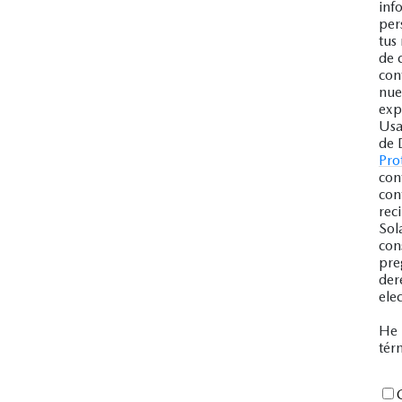
inf
per
tus
de 
con
nue
exp
Usa
de 
Pro
con
con
rec
Sol
con
pre
der
ele
He 
tér