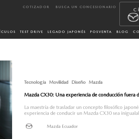
COTIZADOR
BUSCA UN CONCESIONARIO
ÍCULOS
TEST DRIVE
LEGADO JAPONÉS
POSVENTA
BLOG
C
Tecnología
Movilidad
Diseño
Mazda
Mazda CX30: Una experiencia de conducción fuera 
La maestría de trasladar un concepto filosófico japoné
experiencia de conducir un Mazda CX30 sea iniguala
Mazda Ecuador