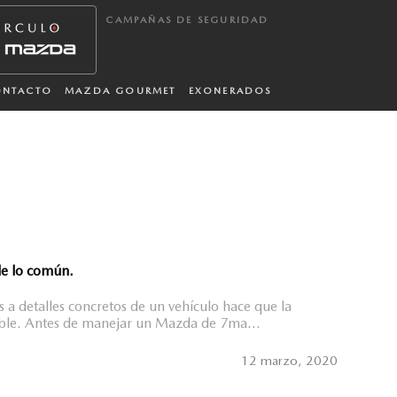
CAMPAÑAS DE SEGURIDAD
ONTACTO
MAZDA GOURMET
EXONERADOS
de lo común.
s a detalles concretos de un vehículo hace que la
ble. Antes de manejar un Mazda de 7ma...
12 marzo, 2020