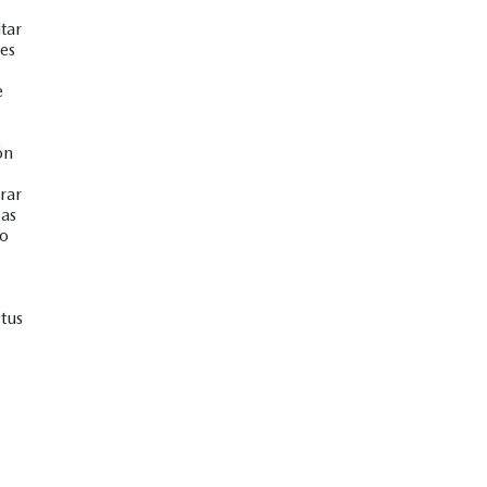
tar
es
e
ón
rar
gas
no
tus