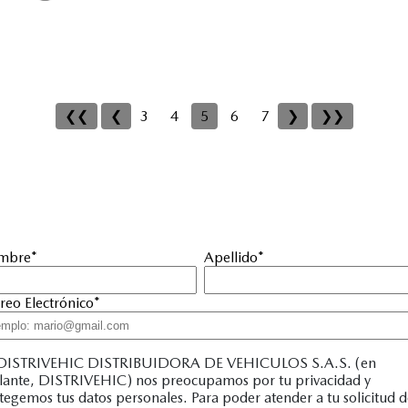
❮❮
❮
3
4
5
6
7
❯
❯❯
mbre
*
Apellido
*
reo Electrónico
*
DISTRIVEHIC DISTRIBUIDORA DE VEHICULOS S.A.S. (en
lante, DISTRIVEHIC) nos preocupamos por tu privacidad y
tegemos tus datos personales. Para poder atender a tu solicitud 