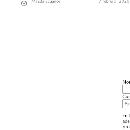
Mazda Ecuador
7 febrero, 2020
No
Cor
En 
ade
pro