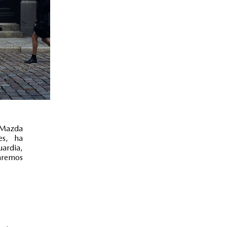
e Mazda
es, ha
ardia,
raremos