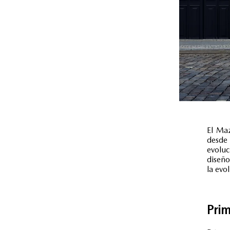
El Maz
desde
evolu
diseño
la evo
Pri