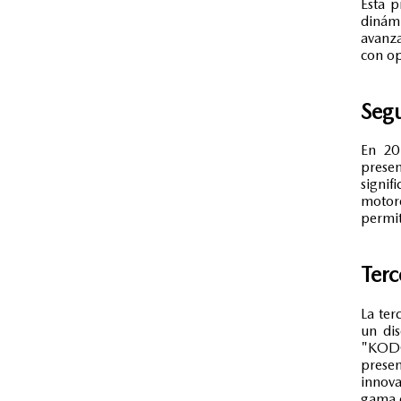
Esta p
dinámi
avanza
con op
Seg
En 20
prese
signif
motor
permit
Ter
La ter
un dis
"KODO
prese
innov
gama d