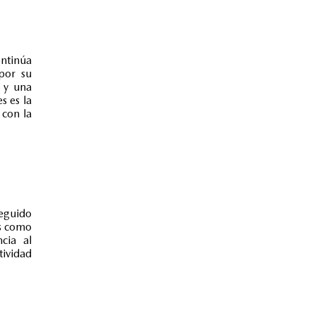
ontinúa
 por su
a y una
s es la
 con la
eguido
as como
ncia al
ividad