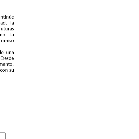
ontinúe
ad, la
uturas
omo la
promiso
do una
 Desde
gmento,
con su