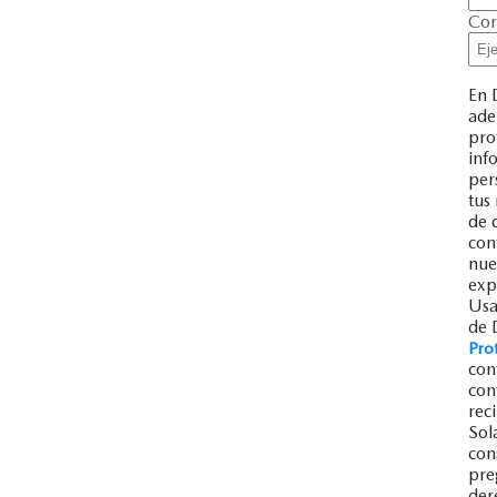
Cor
En 
ade
pro
inf
per
tus
de 
con
nue
exp
Usa
de 
Pro
con
con
rec
Sol
con
pre
der