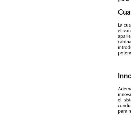
Cua
La cua
elevan
aparie
cabina
introd
potenc
Inno
Ademá
innova
el sis
condu
para 