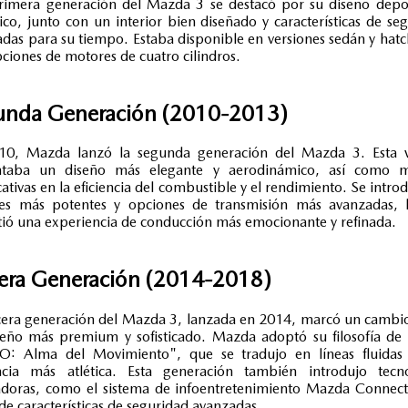
rimera generación del Mazda 3 se destacó por su diseño depo
co, junto con un interior bien diseñado y características de se
das para su tiempo. Estaba disponible en versiones sedán y hat
ciones de motores de cuatro cilindros.
unda Generación (2010-2013)
10, Mazda lanzó la segunda generación del Mazda 3. Esta v
ntaba un diseño más elegante y aerodinámico, así como m
icativas en la eficiencia del combustible y el rendimiento. Se intro
es más potentes y opciones de transmisión más avanzadas, 
ió una experiencia de conducción más emocionante y refinada.
cera Generación (2014-2018)
cera generación del Mazda 3, lanzada en 2014, marcó un cambi
eño más premium y sofisticado. Mazda adoptó su filosofía de
: Alma del Movimiento", que se tradujo en líneas fluidas
ncia más atlética. Esta generación también introdujo tecno
adoras, como el sistema de infoentretenimiento Mazda Connect
e características de seguridad avanzadas.