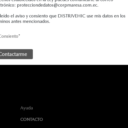
ctrónico: protecciondedatos@corpmaresa.com.ec.
leído el aviso y consiento que DISTRIVEHIC use mis datos en los
minos antes mencionados.
Consiento
*
Ayuda
CONTACTO