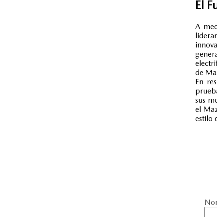
El F
A medi
lider
innov
gener
electr
de Maz
En re
prueb
sus mo
el Ma
estilo
No