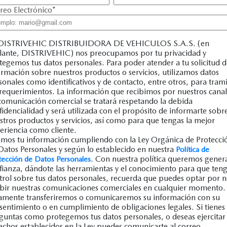
reo Electrónico
*
DISTRIVEHIC DISTRIBUIDORA DE VEHICULOS S.A.S. (en
lante, DISTRIVEHIC) nos preocupamos por tu privacidad y
tegemos tus datos personales. Para poder atender a tu solicitud 
ormación sobre nuestros productos o servicios, utilizamos datos
sonales como identificativos y de contacto, entre otros, para trami
 requerimientos. La información que recibimos por nuestros canal
comunicación comercial se tratará respetando la debida
fidencialidad y será utilizada con el propósito de informarte sobr
stros productos y servicios, así como para que tengas la mejor
eriencia como cliente.
mos tu información cumpliendo con la Ley Orgánica de Protecci
Datos Personales y según lo establecido en nuestra
Política de
. Con nuestra política queremos gener
tección de Datos Personales
fianza, dándote las herramientas y el conocimiento para que ten
trol sobre tus datos personales, recuerda que puedes optar por 
ibir nuestras comunicaciones comerciales en cualquier momento.
amente transferiremos o comunicaremos su información con su
sentimiento o en cumplimiento de obligaciones legales. Si tienes
guntas como protegemos tus datos personales, o deseas ejercitar 
echos establecidos en la Ley puedes comunicarte al correo