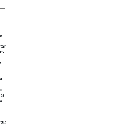
de
tar
es
e
ón
ar
gas
no
tus