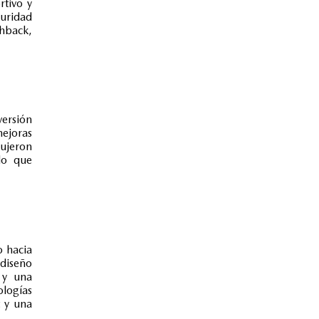
rtivo y
guridad
chback,
ersión
ejoras
dujeron
lo que
o hacia
 diseño
 y una
logías
 y una