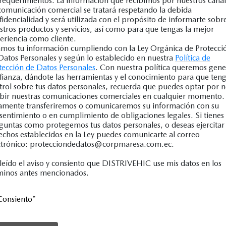
 requerimientos. La información que recibimos por nuestros canal
comunicación comercial se tratará respetando la debida
fidencialidad y será utilizada con el propósito de informarte sobr
stros productos y servicios, así como para que tengas la mejor
eriencia como cliente.
mos tu información cumpliendo con la Ley Orgánica de Protecci
Datos Personales y según lo establecido en nuestra
Política de
tección de Datos Personales
. Con nuestra política queremos gene
fianza, dándote las herramientas y el conocimiento para que ten
trol sobre tus datos personales, recuerda que puedes optar por 
ibir nuestras comunicaciones comerciales en cualquier momento.
amente transferiremos o comunicaremos su información con su
sentimiento o en cumplimiento de obligaciones legales. Si tienes
guntas como protegemos tus datos personales, o deseas ejercitar 
echos establecidos en la Ley puedes comunicarte al correo
ctrónico: protecciondedatos@corpmaresa.com.ec.
leído el aviso y consiento que DISTRIVEHIC use mis datos en los
minos antes mencionados.
Consiento
*