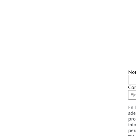
No
Cor
En 
ade
pro
inf
per