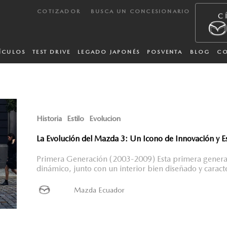
COTIZADOR
BUSCA UN CONCESIONARIO
ÍCULOS
TEST DRIVE
LEGADO JAPONÉS
POSVENTA
BLOG
C
Historia
Estilo
Evolucion
La Evolución del Mazda 3: Un Icono de Innovación y Es
Primera Generación (2003-2009) Esta primera generac
dinámico, junto con un interior bien diseñado y caract
Mazda Ecuador