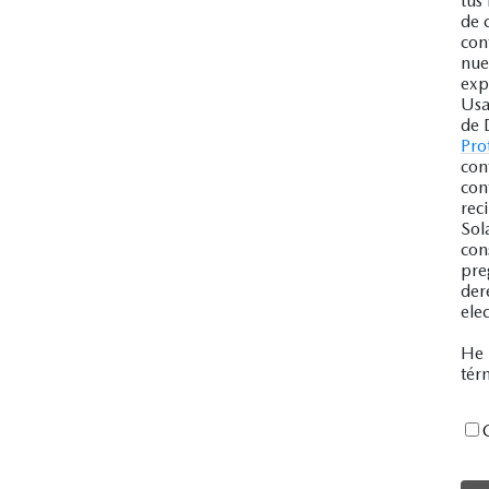
tus
de 
con
nue
exp
Usa
de 
Pro
con
con
rec
Sol
con
pre
der
ele
He 
tér