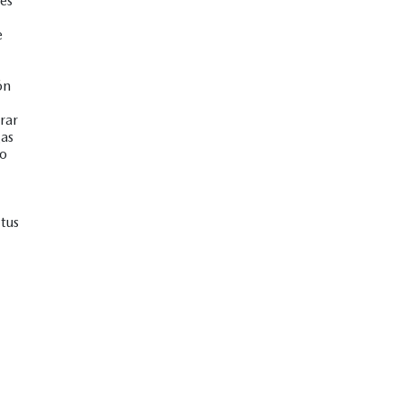
es
e
ón
rar
gas
no
tus