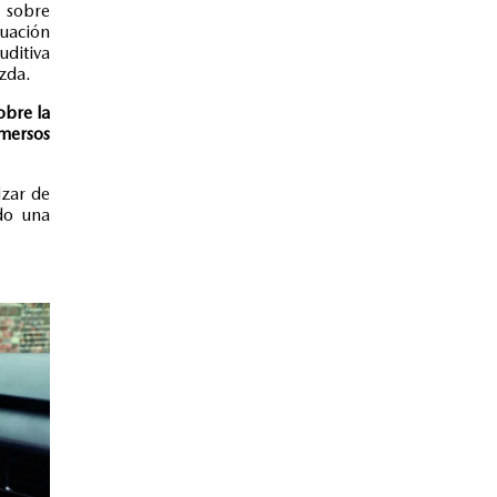
 sobre
luación
uditiva
azda.
obre la
nmersos
izar de
do una