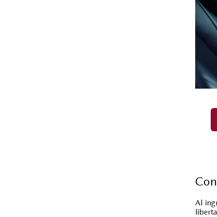
Cond
Al ing
libert