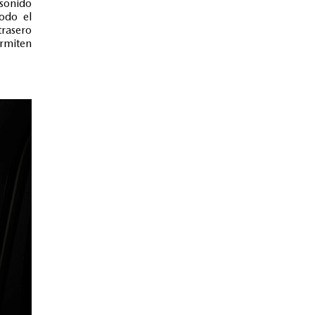
 sonido
todo el
trasero
ermiten