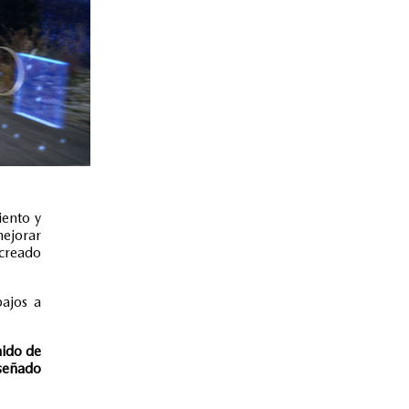
iento y
ejorar
 creado
ajos a
nido de
señado