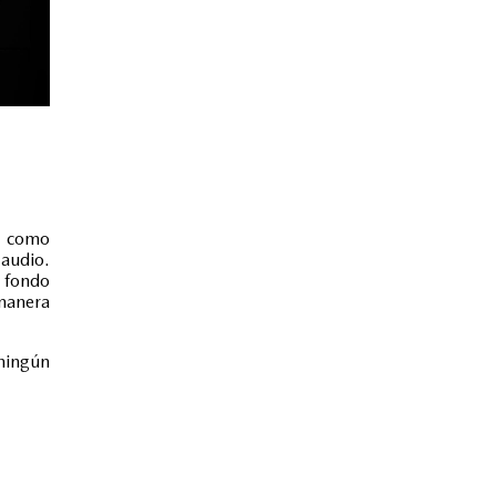
a como
 audio.
 fondo
manera
 ningún