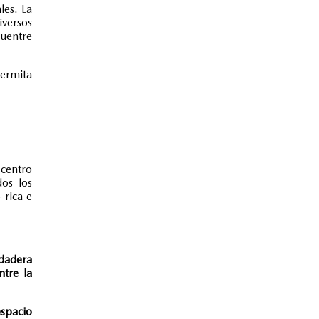
les. La
iversos
uentre
permita
 centro
dos los
 rica e
rdadera
ntre la
spacio