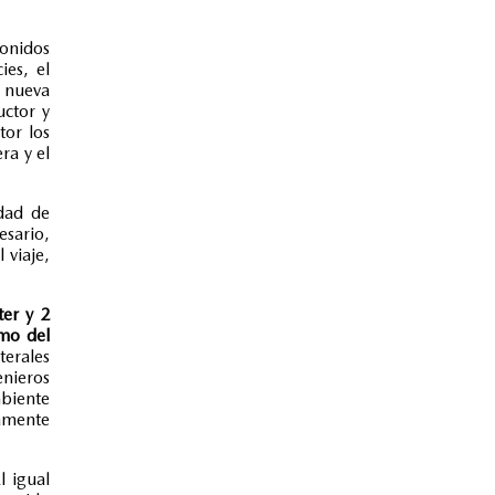
sonidos
ies, el
a nueva
uctor y
tor los
ra y el
idad de
sario,
 viaje,
ter y 2
omo del
erales
enieros
biente
tamente
l igual