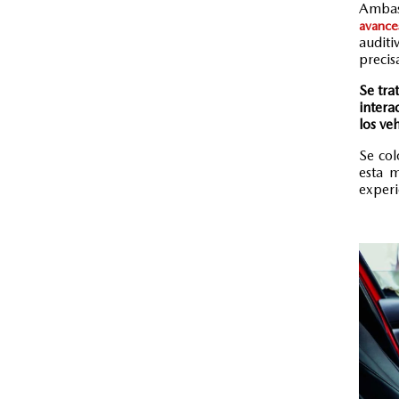
Ambas
avance
auditi
precis
Se tra
intera
los ve
Se col
esta 
experi