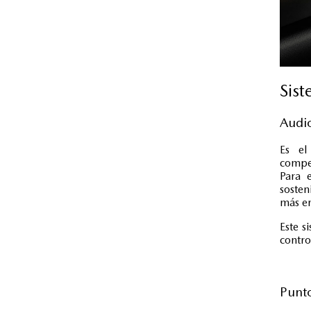
Sis
Audio
Es el
compen
Para 
soste
más en
Este s
contro
Punto