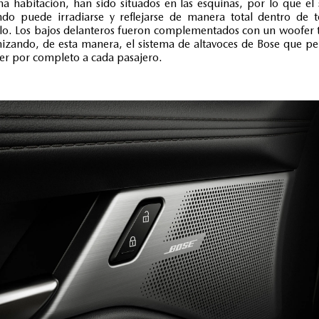
a habitación, han sido situados en las esquinas, por lo que el
do puede irradiarse y reflejarse de manera total dentro de 
lo. Los bajos delanteros fueron complementados con un woofer 
zando, de esta manera, el sistema de altavoces de Bose que p
er por completo a cada pasajero.