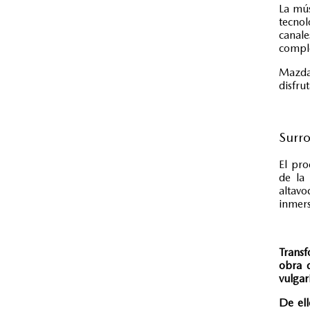
La mús
tecnol
canal
comple
Mazda 
disfru
Surr
El pro
de la 
altavo
inmers
Transf
obra d
vulgar
De el