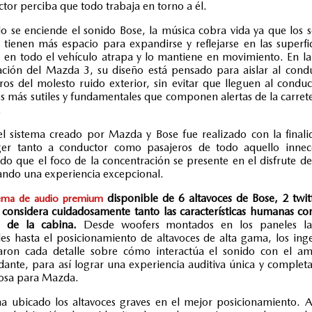
tor perciba que todo trabaja en torno a él.
 se enciende el sonido Bose, la música cobra vida ya que los 
 tienen más espacio para expandirse y reflejarse en las superfic
 en todo el vehículo atrapa y lo mantiene en movimiento. En l
ción del Mazda 3, su diseño está pensado para aislar al cond
ros del molesto ruido exterior, sin evitar que lleguen al conduc
s más sutiles y fundamentales que componen alertas de la carrete
.
l sistema creado por Mazda y Bose fue realizado con la final
ger tanto a conductor como pasajeros de todo aquello innece
do que el foco de la concentración se presente en el disfrute del
ndo una experiencia excepcional.
disponible de 6 altavoces de Bose, 2 twit
tema de audio premium
 considera cuidadosamente tanto las características humanas c
o de la cabina.
Desde woofers montados en los paneles lat
les hasta el posicionamiento de altavoces de alta gama, los ing
iaron cada detalle sobre cómo interactúa el sonido con el am
dante, para así lograr una experiencia auditiva única y comple
osa para Mazda.
a ubicado los altavoces graves en el mejor posicionamiento. A