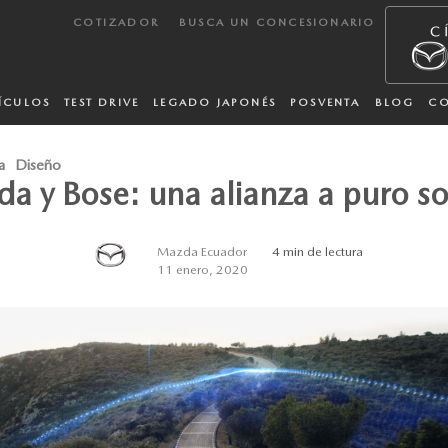
COTIZADOR
BUSCA UN CONCESIONARIO
ÍCULOS
TEST DRIVE
LEGADO JAPONÉS
POSVENTA
BLOG
C
a
Diseño
a y Bose: una alianza a puro s
Mazda Ecuador
4 min de lectura
11 enero, 2020