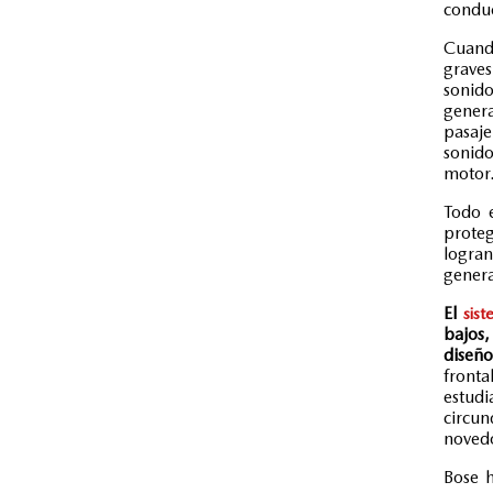
conduc
Cuando
graves
sonido
genera
pasaje
sonido
motor
Todo e
prote
logran
genera
El
sis
bajos,
diseñ
fronta
estud
circun
noved
Bose h