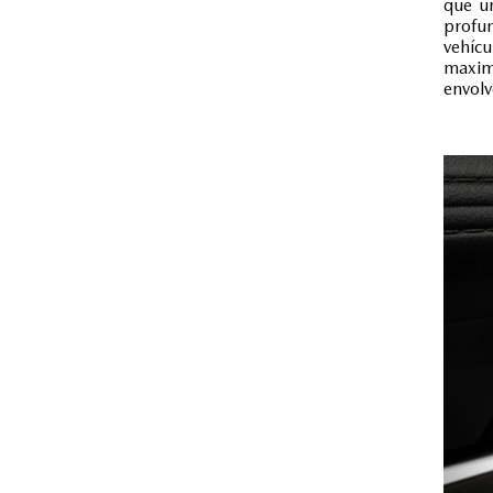
que un
profun
vehícu
maximi
envolv