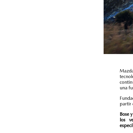
Mazda 
tecno
contin
una fu
Funda
partir
Bose y
los v
especí