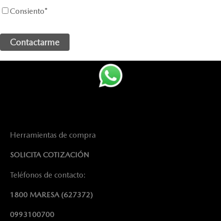
Consiento
*
Herramientas de compra
SOLICITA COTIZACIÓN
Teléfonos de contacto:
1800 MARESA
(627372)
0993100700