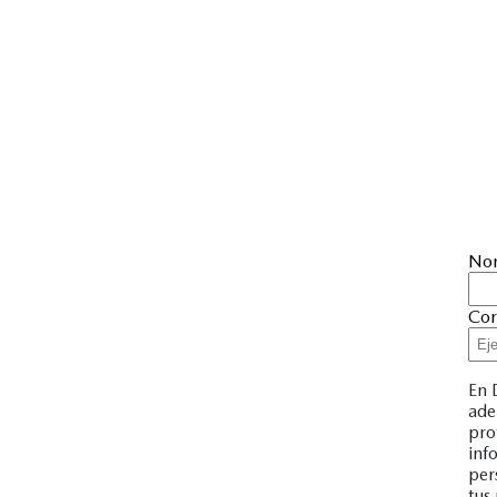
No
Cor
En 
ade
pro
inf
per
tus