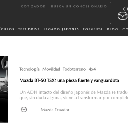
COTIZADOR
BUSCA UN CONCESIONARIO
ÍCULOS
TEST DRIVE
LEGADO JAPONÉS
POSVENTA
BLOG
C
Tecnología
Movilidad
Todoterreno
4x4
Mazda BT-50 TSX: una pieza fuerte y vanguardista
Un ADN intacto del diseño japonés de Mazda se traduc
que, sin duda alguna, viene a transformar por completo
Mazda Ecuador