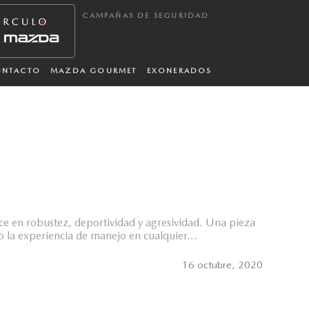
CAMPAÑAS DE SEGURIDAD
ONTACTO
MAZDA GOURMET
EXONERADOS
e en robustez, deportividad y agresividad. Una pieza
 la experiencia de manejo en cualquier...
16 octubre, 2020