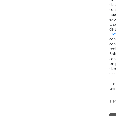
de 
con
nue
exp
Usa
de 
Pro
con
con
rec
Sol
con
pre
der
ele
He 
tér