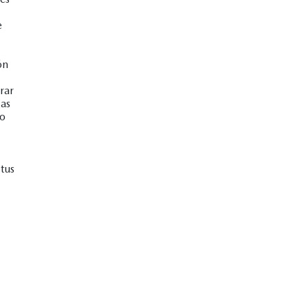
e
ón
rar
gas
no
tus