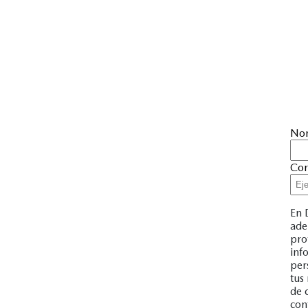
No
Cor
En 
ade
pro
inf
per
tus
de 
con