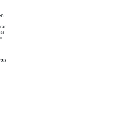
ón
rar
gas
no
tus