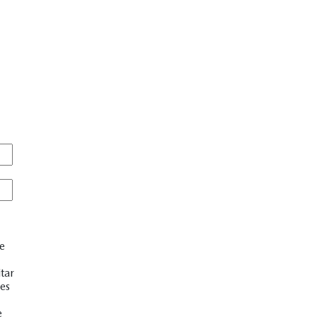
de
tar
es
e