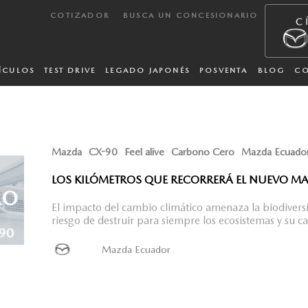
COTIZADOR
BUSCA UN CONCESIONARIO
ÍCULOS
TEST DRIVE
LEGADO JAPONÉS
POSVENTA
BLOG
C
Mazda
CX-90
Feel alive
Carbono Cero
Mazda Ecuado
LOS KILÓMETROS QUE RECORRERÁ EL NUEVO M
El impacto del cambio climático amenaza la biodiversi
riesgo de destruir para siempre los ecosistemas y su 
Mazda Ecuador