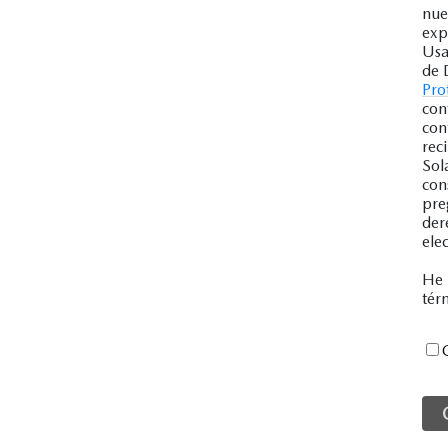
nue
exp
Usa
de 
Pro
con
con
rec
Sol
con
pre
der
ele
He 
tér