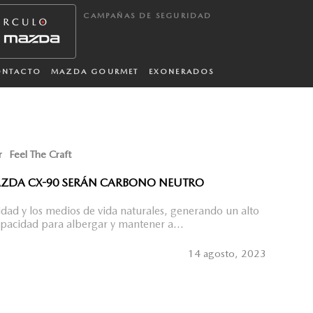
CAMPAÑAS DE SEGURIDAD
ONTACTO
MAZDA GOURMET
EXONERADOS
r
Feel The Craft
AZDA CX-90 SERÁN CARBONO NEUTRO
dad y los medios de vida naturales, generando un alto
capacidad para albergar y mantener a...
14 agosto, 2023